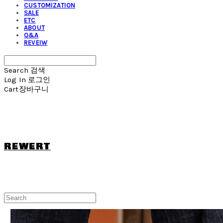
CUSTOMIZATION
SALE
ETC
ABOUT
Q&A
REVEIW
Search
검색
Log In
로그인
Cart
장바구니
REWERT