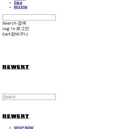
Q&A
REVEIW
Search
검색
Log In
로그인
Cart
장바구니
REWERT
REWERT
SHOP NOW